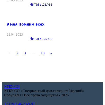
07.05.2025
Читать далее
9 мая Помним всех
28.04.2025
Читать далее
1
2
3
…
10
»
КГБУ СО
КГБУ СО «Специальный дом-интернат Уярский»
Copyright © Все права защищены • 2026
+7 (391) 46-23-8-87