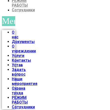
РЕЖИМ
РАБОТЫ
Сотрудники
Меню
О
нас
Документы
О
учреждении
Услуги
Контакты
Устав
Задать
вопрос
Наши
мероприятия
Охрана
труда
РЕЖИМ
РАБОТЫ
Сотрудники