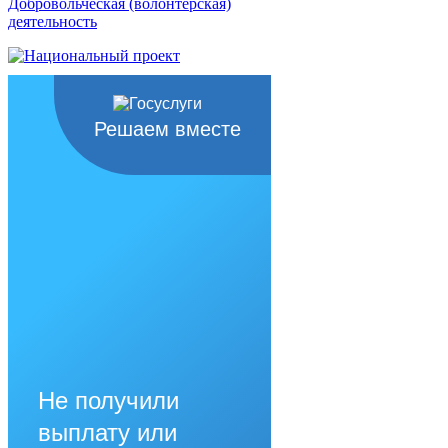
Добровольческая (волонтерская)
деятельность
Решаем вместе
Не получили
выплату или