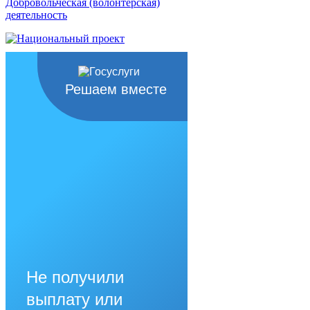
Добровольческая (волонтерская)
деятельность
Решаем вместе
Не получили
выплату или