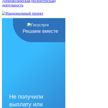
Добровольческая (волонтерская)
деятельность
Решаем вместе
Не получили
выплату или